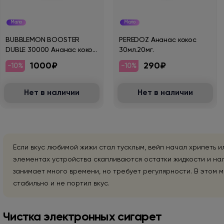
Мало
Мало
BUBBLEMON BOOSTER
PEREDOZ Ананас кокос
DUBLE 30000 Ананас кокос
30мл.20мг.
клюква виноград 2%
1000₽
290₽
-10%
-10%
Нет в наличии
Нет в наличии
Если вкус любимой жижи стал тусклым, вейп начал хрипеть и
элементах устройства скапливаются остатки жидкости и нал
занимает много времени, но требует регулярности. В этом 
стабильно и не портил вкус.
Чистка электронных сигарет