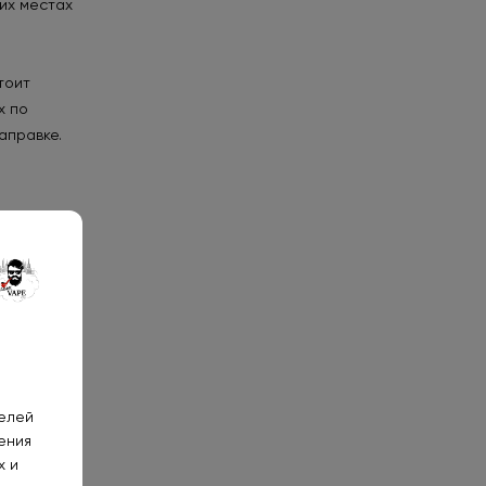
тих местах
тоит
х по
аправке.
телей
ения
х и