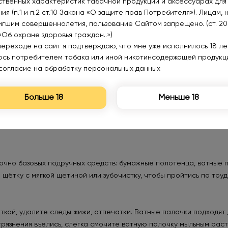
ственных характеристик табачной продукции и аксессуарах для
ия (п.1 и п.2 ст.10 Закона «О защите прав Потребителя»). Лицам, 
игшим совершеннолетия, пользование Сайтом запрещено. (ст. 20
«Об охране здоровья граждан..»)
переходе на сайт я подтверждаю, что мне уже исполнилось 18 лет
если испаритель кажется чистым снаружи, внутри находится хл
юсь потребителем табака или иной никотинсодержащей продукц
е сушки вкус не восстановится — наоборот, вата может скомкать
согласие на обработку персональных данных
Больше 18
Меньше 18
жидкость и немного «прокурить» испаритель, пока он не начнёт 
особенно если вкусы до этого были сильно разными.
очно базовых подручных средств: бумажные полотенца, ватные 
 щётку с мягкой щетиной или зубочистку, чтобы пройтись по тр
ткой, удалите следы жижи, отпечатки. Ватные палочки подходят 
агрязнения въелись, слегка смочите ватную палочку мыльным рас