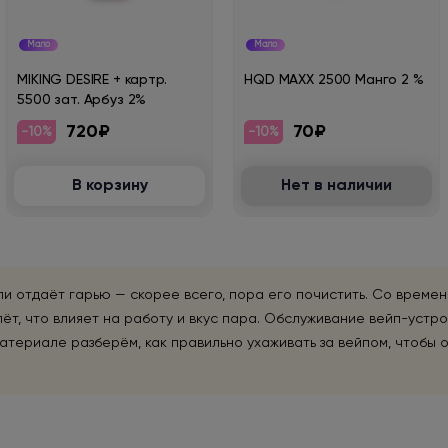
Мало
Мало
MIKING DESIRE + картр.
HQD MAXX 2500 Манго 2 %
5500 зат. Арбуз 2%
720₽
70₽
-10%
-10%
В корзину
Нет в наличии
ли отдаёт гарью — скорее всего, пора его почистить. Со време
ёт, что влияет на работу и вкус пара. Обслуживание вейп-устро
материале разберём, как правильно ухаживать за вейпом, чтобы 