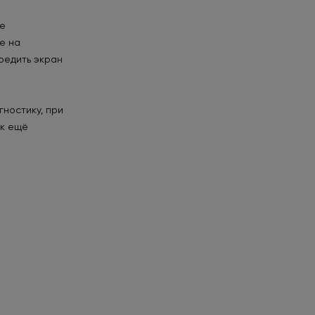
не
е на
редить экран
гностику, при
 к ещё