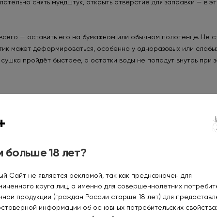
лательно снять мундштук, открыть отверстие для заправки — в э
всего — оставить его на бумажном или обычном полотенце. Не с
стик может деформироваться, особенно у одноразовых или слабы
сушка пройдёт быстрее, а остатки воды не попадут внутрь при з
+
 больше 18 лет?
ый Сайт не является рекламой, так как предназначен для
ниченного круга лиц, а именно для совершеннолетних потреби
чной продукции (граждан России старше 18 лет) для предоставл
остоверной информации об основных потребительских свойства