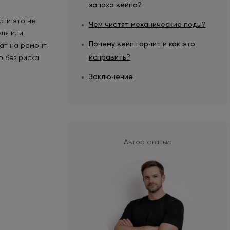
запаха вейпа?
сли это не
Чем чистят механические поды?
еля или
Почему вейп горчит и как это
ат на ремонт,
исправить?
о без риска
Заключение
Автор статьи: