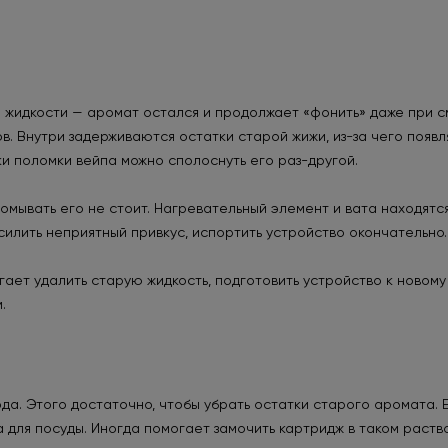
й жидкости — аромат остался и продолжает «фонить» даже при с
. Внутри задерживаются остатки старой жижи, из-за чего появл
ки поломки вейпа можно сполоснуть его раз-другой.
омывать его не стоит. Нагревательный элемент и вата находятся
силить неприятный привкус, испортить устройство окончательно.
ает удалить старую жидкость, подготовить устройство к новому 
.
а. Этого достаточно, чтобы убрать остатки старого аромата. Е
а для посуды. Иногда помогает замочить картридж в таком раств