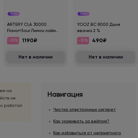
Мало
Мало
ARTERY CL6 30000
YOOZ BC 8000 Дыня
Flavor+Sour Лимон лайм
жвачка 2 %
груша 2%
1190₽
490₽
-10%
-10%
Нет в наличии
Нет в наличии
нем на
Навигация
йств не
он работал
Чистка электронных сигарет
Как ухаживать за вейпом?
Как избавиться от неприятного