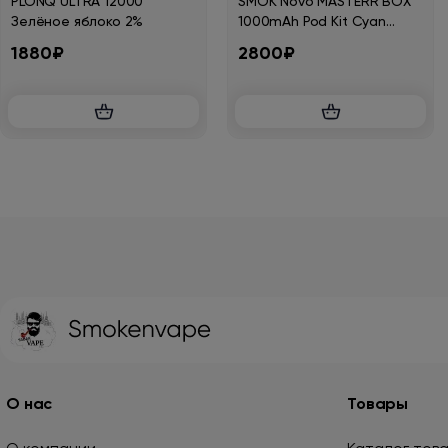
PLONQ ULTRA 12000
SMOK Novo MASTERR BOX
Зелёное яблоко 2%
1000mAh Pod Kit Cyan
SMOK-161D
1880₽
2800₽
О нас
Товары