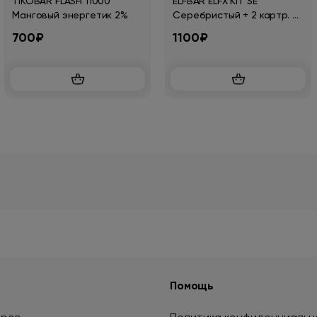
TIKOBAR FLASH 11000
ELFBAR ELFX KIT SE
Манговый энергетик 2%
Серебристый + 2 картр. по
3мл (0,6 Ом и 0,8 Ом)
700₽
1100₽
Помощь