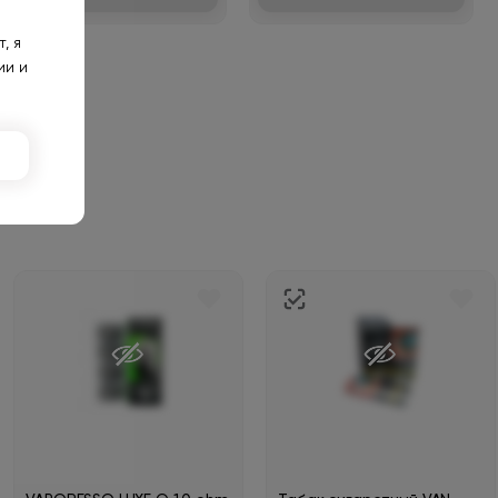
, я
ии и