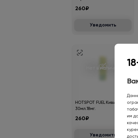
260₽
Уведомить
18
Нет в наличии
Вам
Данн
огра
HOTSPOT FUEL Киви банан
30мл.18мг.
таба
им д
260₽
каче
курен
Уведомить
дост