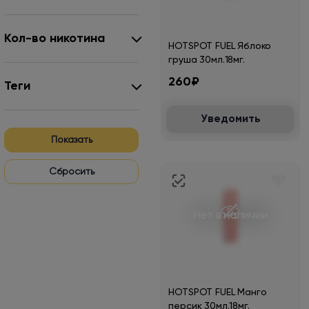
Кол-во никотина
HOTSPOT FUEL Яблоко
груша 30мл.18мг.
260₽
Теги
Уведомить
Показать
Нет в наличии
HOTSPOT FUEL Манго
персик 30мл.18мг.