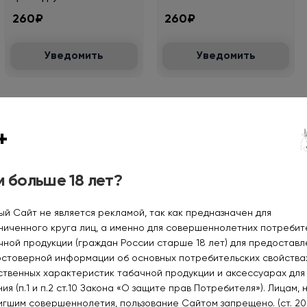
260₽
260₽
Уведомить
Уведомить
+
Нет в наличии
Нет в наличии
 больше 18 лет?
ый Сайт не является рекламой, так как предназначен для
ниченного круга лиц, а именно для совершеннолетних потреби
HOTSPOT FUEL Дыня
HOTSPOT FUEL Брусника
черника 30мл.18мг.
лимон 30мл.18мг.
чной продукции (граждан России старше 18 лет) для предоставл
остоверной информации об основных потребительских свойства
260₽
260₽
ственных характеристик табачной продукции и аксессуарах для
ия (п.1 и п.2 ст.10 Закона «О защите прав Потребителя»). Лицам, 
Уведомить
Уведомить
игшим совершеннолетия, пользование Сайтом запрещено. (ст. 20