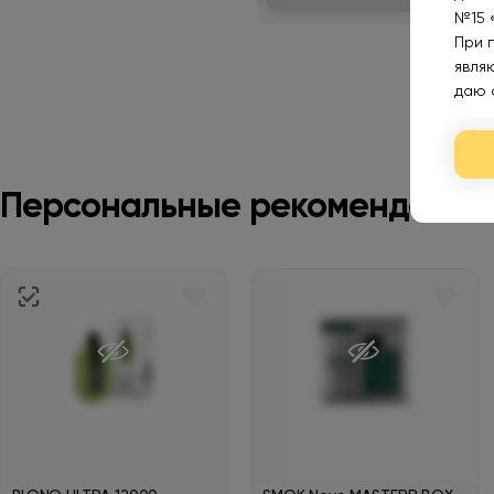
№15 
При 
явля
даю 
Персональные рекомендации