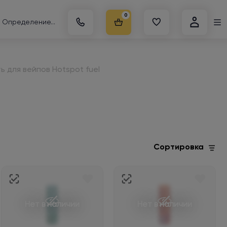
0
Определение...
ь для вейпов Hotspot fuel
Сортировка
Нет в наличии
Нет в наличии