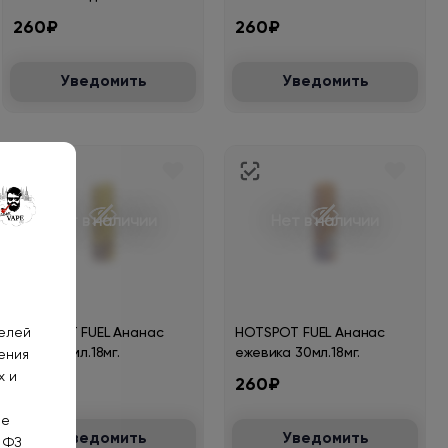
260₽
260₽
Уведомить
Уведомить
Нет в наличии
Нет в наличии
телей
HOTSPOT FUEL Ананас
HOTSPOT FUEL Ананас
кокос 30мл.18мг.
ежевика 30мл.18мг.
ения
х и
260₽
260₽
не
Уведомить
Уведомить
 ФЗ