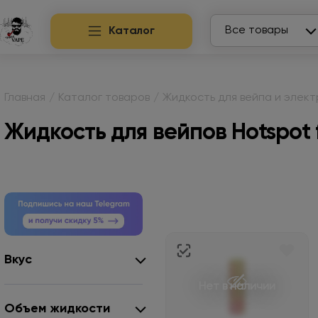
Search
Все товары
Каталог
Главная
/
Каталог товаров
/
Жидкость для вейпа и элек
Жидкость для вейпов Hotspot 
Вкус
Нет в наличии
Объем жидкости