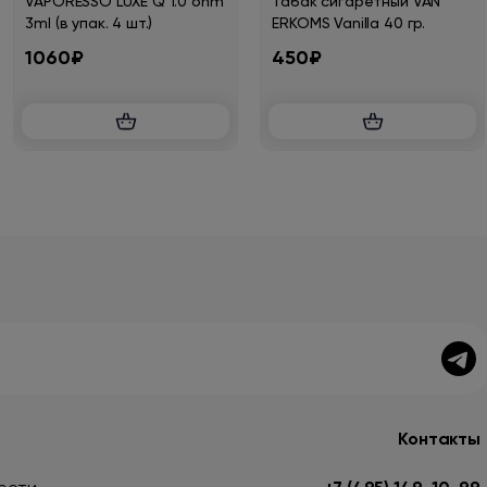
VAPORESSO LUXE Q 1.0 ohm
Табак сигаретный VAN
3ml (в упак. 4 шт.)
ERKOMS Vanilla 40 гр.
1060₽
450₽
Контакты