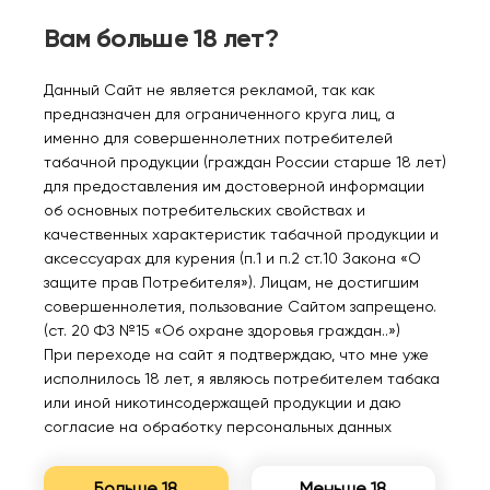
4000 Алоэ виноград 2%
4000 Яблоко 2%
Вам больше 18 лет?
260₽
260₽
Данный Сайт не является рекламой, так как
Уведомить
Уведомить
предназначен для ограниченного круга лиц, а
именно для совершеннолетних потребителей
табачной продукции (граждан России старше 18 лет)
для предоставления им достоверной информации
об основных потребительских свойствах и
качественных характеристик табачной продукции и
Нет в наличии
Нет в наличии
аксессуарах для курения (п.1 и п.2 ст.10 Закона «О
защите прав Потребителя»). Лицам, не достигшим
совершеннолетия, пользование Сайтом запрещено.
Картридж MOTI ONE
Картридж MOTI ONE
(ст. 20 ФЗ №15 «Об охране здоровья граждан..»)
4000 Ананас кокос лед
4000 Персик манго 2%
При переходе на сайт я подтверждаю, что мне уже
2%
исполнилось 18 лет, я являюсь потребителем табака
260₽
260₽
или иной никотинсодержащей продукции и даю
согласие на обработку персональных данных
Уведомить
Уведомить