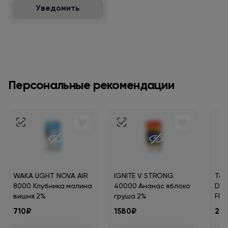
Уведомить
Персональные рекомендации
WAKA LIGHT NOVA AIR
IGNITE V STRONG
Таб
8000 Клубника малина
40000 Ананас яблоко
DIE
вишня 2%
груша 2%
Flak
710₽
1580₽
20