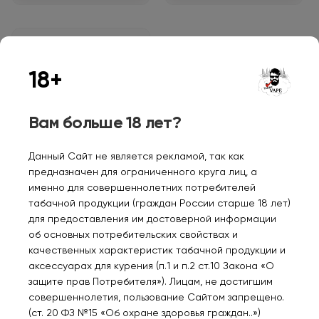
Нет в наличии
18+
Вам больше 18 лет?
SMOANT Levin 1000mAh
Pod Kit Kelly green KL-
070-KG
Данный Сайт не является рекламой, так как
1650₽
предназначен для ограниченного круга лиц, а
именно для совершеннолетних потребителей
табачной продукции (граждан России старше 18 лет)
Уведомить
для предоставления им достоверной информации
об основных потребительских свойствах и
качественных характеристик табачной продукции и
аксессуарах для курения (п.1 и п.2 ст.10 Закона «О
защите прав Потребителя»). Лицам, не достигшим
совершеннолетия, пользование Сайтом запрещено.
Персональные рекомендации
(ст. 20 ФЗ №15 «Об охране здоровья граждан..»)