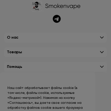
О нас
Товары
Помощь
Контакты
Наш сайт обрабатывает файлы cookie (в
+7 (495) 149-10-99
том числе, файлы cookie, используемые
promo@smokenvape.su
«Яндекс-метрикой»). Нажимая на кнопку
«Соглашаюсь», вы даете свое согласие на
пн-пт: 9:00 – 18:00
обработку файлов cookie вашего браузера