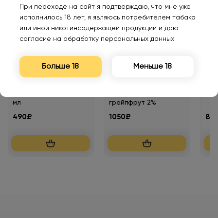
При переходе на сайт я подтверждаю, что мне уже
исполнилось 18 лет, я являюсь потребителем табака
или иной никотинсодержащей продукции и даю
согласие на обработку персональных данных
Больше 18
Меньше 18
Мало
Картридж ZLAND
LOST MARY BM 16000
TIK
ZCOLORS MINI Кола 2
Лимон лайм
Ана
мл
грейпфрут 2%
490₽
1050₽
80