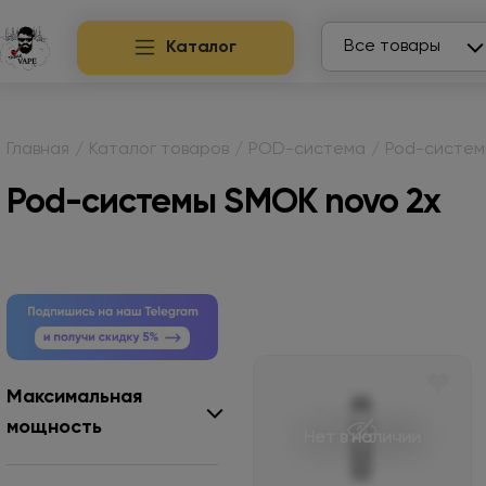
Search
Все товары
Каталог
Главная
/
Каталог товаров
/
POD-система
/
Pod-систе
Pod-системы SMOK novo 2x
Максимальная
мощность
Нет в наличии