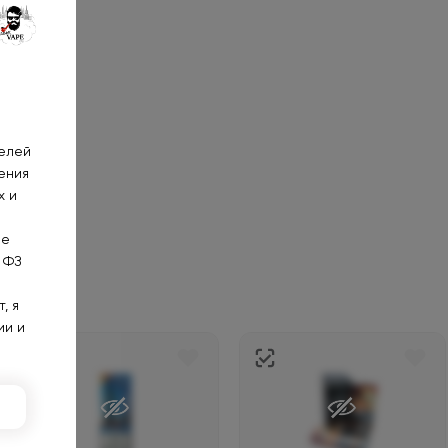
телей
ения
х и
не
 ФЗ
, я
ии и