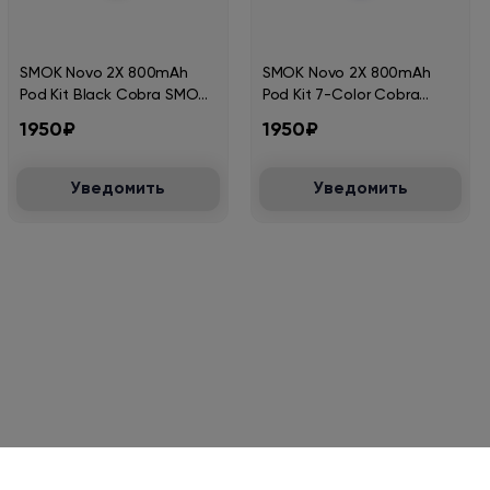
SMOK Novo 2X 800mAh
SMOK Novo 2X 800mAh
Pod Kit Black Cobra SMOK-
Pod Kit 7-Color Cobra
140G
SMOK-140E
1950₽
1950₽
Уведомить
Уведомить