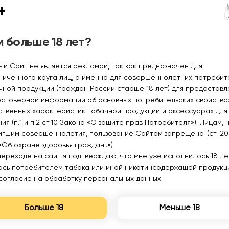
+
 больше 18 лет?
ый Сайт не является рекламой, так как предназначен для
ниченного круга лиц, а именно для совершеннолетних потреби
чной продукции (граждан России старше 18 лет) для предоставл
остоверной информации об основных потребительских свойства
ственных характеристик табачной продукции и аксессуарах для
ия (п.1 и п.2 ст.10 Закона «О защите прав Потребителя»). Лицам, 
игшим совершеннолетия, пользование Сайтом запрещено. (ст. 20
«Об охране здоровья граждан..»)
переходе на сайт я подтверждаю, что мне уже исполнилось 18 лет
юсь потребителем табака или иной никотинсодержащей продукц
согласие на обработку персональных данных
Больше 18
Меньше 18