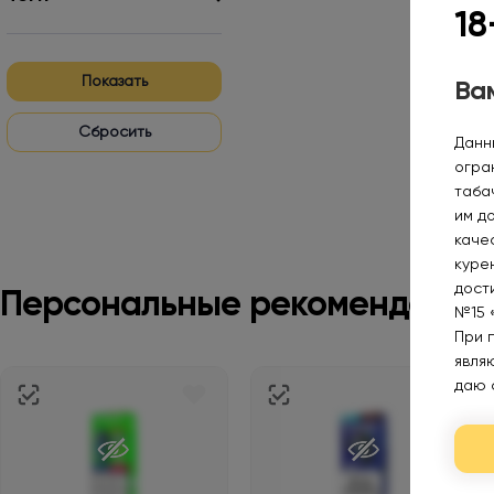
18
Показать
Вам
Данн
огра
таба
им д
каче
курен
дост
Персональные рекомендации
№15 
При 
явля
даю 