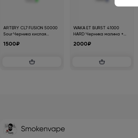
ARTERY CL7 FUSION 50000
WAKA ET BURST 41000
Sour Черника кислая
HARD Черника малина +
малина 2%
ментол микс 1,8 %
1500₽
2000₽