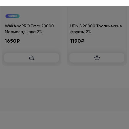
Новинка
WAKA soPRO Extra 20000
UDN S 20000 Тропические
Мармелад кола 2%
фрукты 2%
1650₽
1190₽