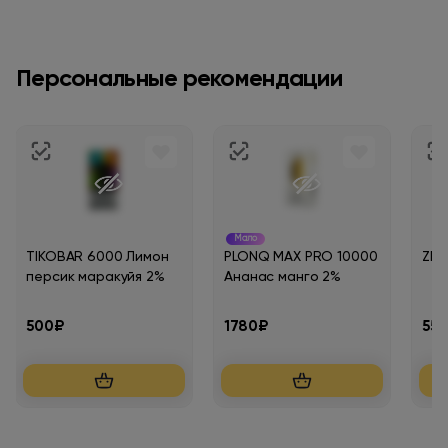
Персональные рекомендации
Мало
TIKOBAR 6000 Лимон
PLONQ MAX PRO 10000
ZLA
персик маракуйя 2%
Ананас манго 2%
500₽
1780₽
55