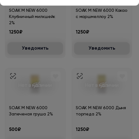
SOAK M NEW 6000
SOAK M NEW 6000 Какао
Клубничный милкшейк
с маршмеллоу 2%
2%
1250₽
1250₽
Уведомить
Уведомить
Нет в наличии
Нет в наличии
SOAK M NEW 6000
SOAK M NEW 6000 Дыня
Запеченая груша 2%
торпеда 2%
500₽
1250₽