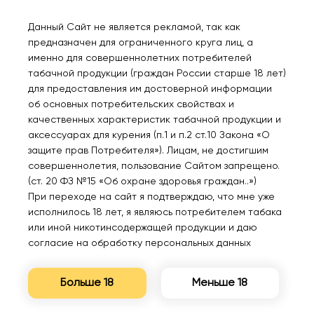
Данный Сайт не является рекламой, так как
предназначен для ограниченного круга лиц, а
именно для совершеннолетних потребителей
Нет в наличии
Нет в наличии
табачной продукции (граждан России старше 18 лет)
для предоставления им достоверной информации
об основных потребительских свойствах и
SOAK M NEW 6000
SOAK M NEW 6000
качественных характеристик табачной продукции и
Кремовый ром 2%
Гималайский черный чай
аксессуарах для курения (п.1 и п.2 ст.10 Закона «О
2%
защите прав Потребителя»). Лицам, не достигшим
совершеннолетия, пользование Сайтом запрещено.
1250₽
630₽
(ст. 20 ФЗ №15 «Об охране здоровья граждан..»)
При переходе на сайт я подтверждаю, что мне уже
Уведомить
Уведомить
исполнилось 18 лет, я являюсь потребителем табака
или иной никотинсодержащей продукции и даю
согласие на обработку персональных данных
Больше 18
Меньше 18
Нет в наличии
Нет в наличии