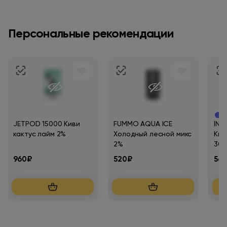
Персональные рекомендации
Нов
JETPOD 15000 Киви
FUMMO AQUA ICE
INS
кактус лайм 2%
Холодный лесной микс
Кив
2%
30м
960₽
520₽
56