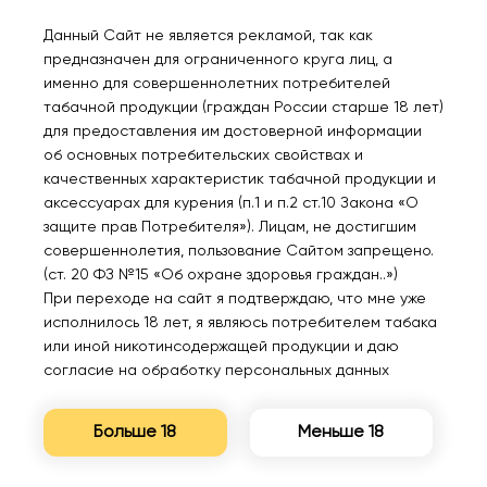
Уведомить
Уведомить
Данный Сайт не является рекламой, так как
предназначен для ограниченного круга лиц, а
именно для совершеннолетних потребителей
табачной продукции (граждан России старше 18 лет)
для предоставления им достоверной информации
Нет в наличии
Нет в наличии
об основных потребительских свойствах и
качественных характеристик табачной продукции и
аксессуарах для курения (п.1 и п.2 ст.10 Закона «О
ATTACKER KPEKPE
ATTACKER KPEKPE
защите прав Потребителя»). Лицам, не достигшим
PS10000A Кола ваниль
PS10000A Клубника лед
совершеннолетия, пользование Сайтом запрещено.
2%
2%
(ст. 20 ФЗ №15 «Об охране здоровья граждан..»)
590₽
590₽
При переходе на сайт я подтверждаю, что мне уже
исполнилось 18 лет, я являюсь потребителем табака
Уведомить
Уведомить
или иной никотинсодержащей продукции и даю
согласие на обработку персональных данных
Больше 18
Меньше 18
Нет в наличии
Нет в наличии