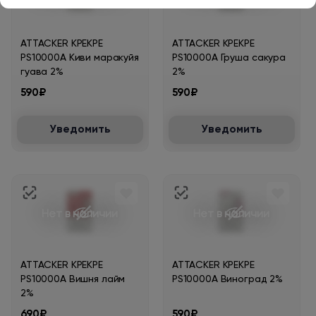
ATTACKER KPEKPE
ATTACKER KPEKPE
PS10000A Киви маракуйя
PS10000A Груша сакура
гуава 2%
2%
590₽
590₽
Уведомить
Уведомить
Нет в наличии
Нет в наличии
ATTACKER KPEKPE
ATTACKER KPEKPE
PS10000A Вишня лайм
PS10000A Виноград 2%
2%
690₽
590₽