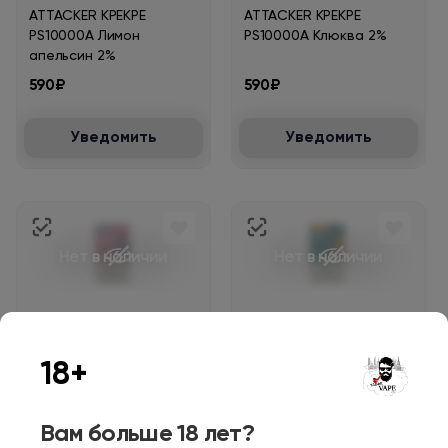
ATTACKER KPEKPE
ATTACKER KPEKPE
PS10000A Лимон
PS10000A Клюква 2%
апельсин 2%
590₽
590₽
Уведомить
Уведомить
Нет в наличии
Нет в наличии
ATTACKER KPEKPE
ATTACKER KPEKPE
PS10000A Клубнично
PS10000A Клубника
18+
банановый молочный
арбуз киви 2%
коктейль 2%
590₽
690₽
Вам больше 18 лет?