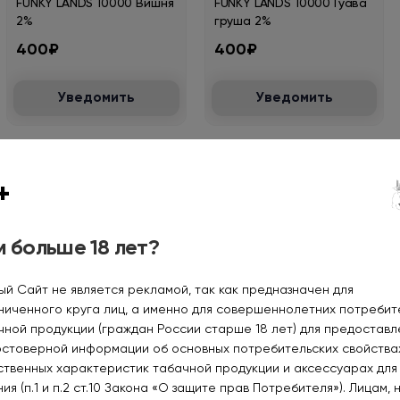
FUNKY LANDS 10000 Вишня
FUNKY LANDS 10000 Гуава
2%
груша 2%
400₽
400₽
Уведомить
Уведомить
+
Нет в наличии
Нет в наличии
 больше 18 лет?
ый Сайт не является рекламой, так как предназначен для
ниченного круга лиц, а именно для совершеннолетних потреби
FUNKY LANDS 10000
FUNKY LANDS 10000
чной продукции (граждан России старше 18 лет) для предоставл
Клюква виноград и
Ледяной арбуз 2%
остоверной информации об основных потребительских свойства
двойной лед 2%
400₽
400₽
ственных характеристик табачной продукции и аксессуарах для
ия (п.1 и п.2 ст.10 Закона «О защите прав Потребителя»). Лицам, 