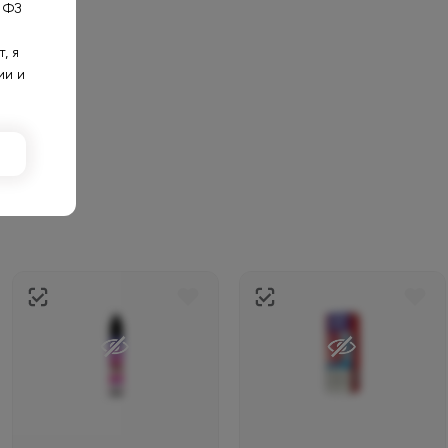
 ФЗ
, я
ии и