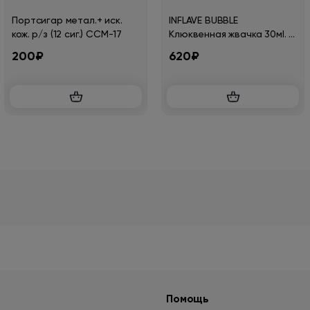
Портсигар метал.+ иск.
INFLAVE BUBBLE
кож. р/з (12 сиг.) CCM-17
Клюквенная жвачка 30мl. 2
%
200₽
620₽
Помощь