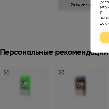
дост
Уведомить
№15 
При 
явля
даю 
Персональные рекомендации