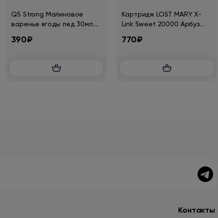
Q5 Strong Малиновое
Картридж LOST MARY X-
варенье ягоды лед 30мл.
Link Sweet 20000 Арбуз
20мг.
мята 2%
390₽
770₽
Контакты