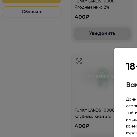
FUNKY LANDS 10000
Ягодный микс 2%
400₽
Уведомить
18
Нет в наличии
Вам
Данн
огра
FUNKY LANDS 10000
таба
Клубника киви 2%
им д
400₽
каче
курен