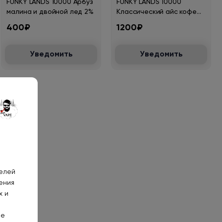
FUNKY LANDS 10000 Арбуз
FUNKY LANDS 10000
малина и двойной лед 2%
Классический айс кофе
2%
400₽
1200₽
Уведомить
Уведомить
телей
ения
х и
не