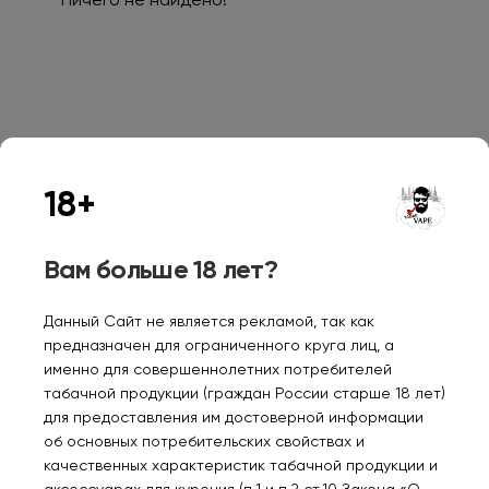
Ничего не найдено!
Персональные рекомендации
18+
Вам больше 18 лет?
Данный Сайт не является рекламой, так как
предназначен для ограниченного круга лиц, а
FLUM GTA Малина
FLUM GTA Кубинский
MOJ
именно для совершеннолетних потребителей
сауер 2%
мохито и ром 2%
Тар
табачной продукции (граждан России старше 18 лет)
для предоставления им достоверной информации
390₽
390₽
38
об основных потребительских свойствах и
качественных характеристик табачной продукции и