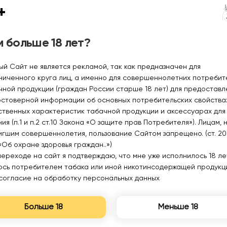
+
550₽
400₽
 больше 18 лет?
Уведомить
Уведомить
ый Сайт не является рекламой, так как предназначен для
ниченного круга лиц, а именно для совершеннолетних потреби
чной продукции (граждан России старше 18 лет) для предоставл
остоверной информации об основных потребительских свойства
ственных характеристик табачной продукции и аксессуарах для
ия (п.1 и п.2 ст.10 Закона «О защите прав Потребителя»). Лицам, 
игшим совершеннолетия, пользование Сайтом запрещено. (ст. 20
«Об охране здоровья граждан..»)
переходе на сайт я подтверждаю, что мне уже исполнилось 18 лет
юсь потребителем табака или иной никотинсодержащей продукц
согласие на обработку персональных данных
Больше 18
Меньше 18