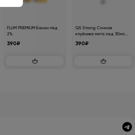
FLUM PREMIUM Банан лёд
Q5 Strong Сочная
2%
клубника мята лед 30мл.
20мг.
390₽
390₽