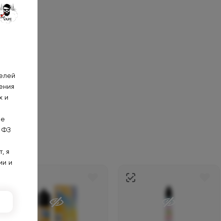
телей
ения
х и
не
 ФЗ
, я
ии и