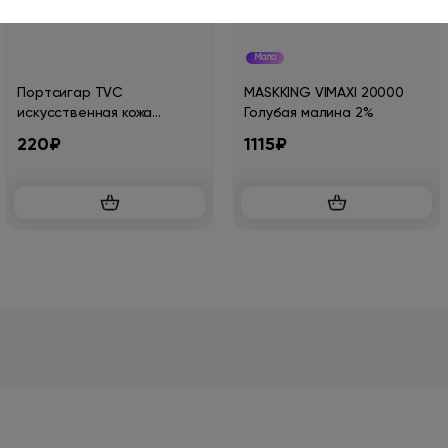
Мало
Портсигар TVC
MASKKING VIMAXI 20000
искусственная кожа
Голубая малина 2%
магнитный зажим 20
220₽
1115₽
сигарет