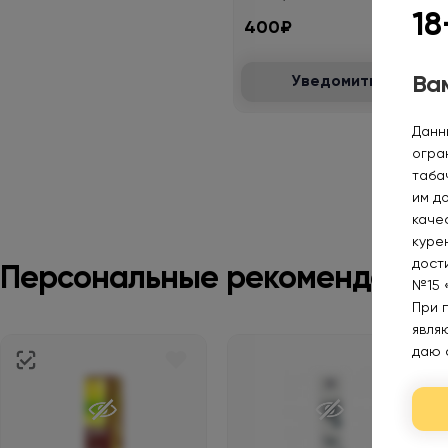
18
400₽
Вам
Уведомить
Данн
огра
таба
им д
каче
курен
дост
Персональные рекомендации
№15 
При 
явля
даю 