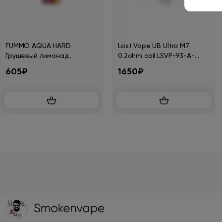
FUMMO AQUA HARD
Lost Vape UB Ultra M7
Грушевый лимонад
0.2ohm coil LSVP-93-A-
30мл.20мг.
COIL (в упак. 5 шт.)
605₽
1650₽