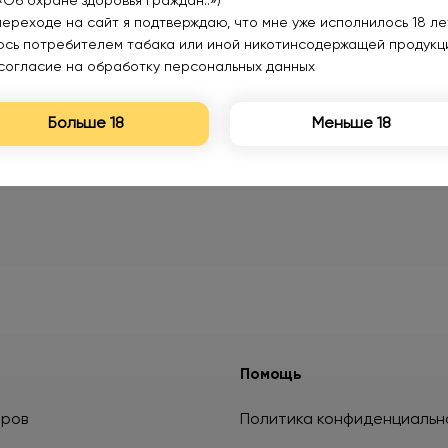
«Об охране здоровья граждан..»)
1300₽
880₽
переходе на сайт я подтверждаю, что мне уже исполнилось 18 лет
юсь потребителем табака или иной никотинсодержащей продукц
согласие на обработку персональных данных
Больше 18
Меньше 18
Помощь
аров
Политика конфиденциальн