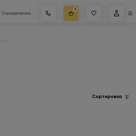
0
Определение...
tto
/
Сортировка