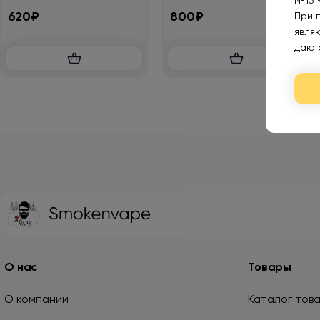
№15 
лимонад 2%
620₽
800₽
При 
явля
даю 
О нас
Товары
О компании
Каталог тов