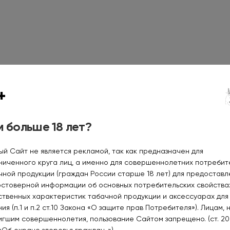
+
 больше 18 лет?
ый Сайт не является рекламой, так как предназначен для
ниченного круга лиц, а именно для совершеннолетних потреби
чной продукции (граждан России старше 18 лет) для предоставл
остоверной информации об основных потребительских свойства
ственных характеристик табачной продукции и аксессуарах для
ия (п.1 и п.2 ст.10 Закона «О защите прав Потребителя»). Лицам, 
FALCON X 14000 Персик
MOTI DUOPLUS 25000 Блю
игшим совершеннолетия, пользование Сайтом запрещено. (ст. 20
манго арбуз 2%
раз 2%