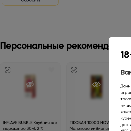
Персональные рекомендации
18
Вам
Данн
огра
таба
им д
каче
курен
INFLAVE BUBBLE Клубничное
TIKOBAR 10000 NOVA
дост
мороженое 30мl. 2 %
Малиново имбирный