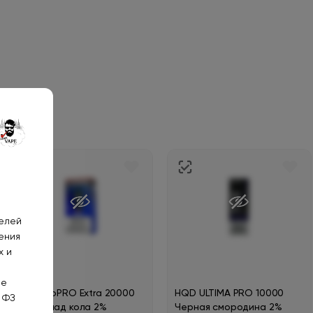
телей
ения
х и
Новинка
не
WAKA soPRO Extra 20000
HQD ULTIMA PRO 10000
 ФЗ
Мармелад кола 2%
Черная смородина 2%