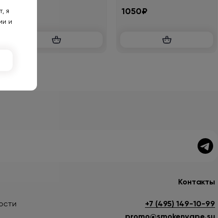
1650₽
1050₽
, я
ии и
Контакты
ости
+7 (495) 149-10-99
promo@smokenvape.su