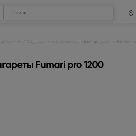
сигареты
/
Одноразовые электронные сигареты Fumari fa
ареты Fumari pro 1200