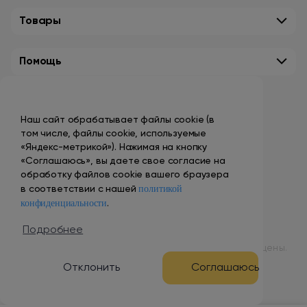
Товары
Помощь
Контакты
Наш сайт обрабатывает файлы cookie (в
+7 (495) 149-10-99
том числе, файлы cookie, используемые
promo@smokenvape.su
«Яндекс-метрикой»). Нажимая на кнопку
«Соглашаюсь», вы даете свое согласие на
пн-пт: 9:00 – 18:00
обработку файлов cookie вашего браузера
политикой
сб-вс: выходной
в соответствии с нашей
конфиденциальности
.
Адреса магазинов
Подробнее
© 1998 – 2024 ООО «Табак Вэйп Сити». Все права защищены.
Отклонить
Соглашаюсь
Разработка и продвижение сайта