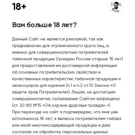
18+
Нет в наличии
Нет в наличии
Вам больше 18 лет?
ISOK BOX 5500 Персик
ISOK BOX 5500
Данный Сайт не является рекламой, так как
манго арбуз 2%
Виноград 2%
предназначен для ограниченного круга лиц, а
именно для совершеннолетних потребителей
670₽
670₽
табачной продукции (граждан России старше 18 лет)
для предоставления им достоверной информации
об основных потребительских свойствах и
Уведомить
Уведомить
качественных характеристик табачной продукции и
аксессуарах для курения (п.1 и п.2 ст.10 Закона «О
защите прав Потребителя»). Лицам, не достигшим
совершеннолетия, пользование Сайтом запрещено.
(ст. 20 ФЗ №15 «Об охране здоровья граждан..»)
Нет в наличии
При переходе на сайт я подтверждаю, что мне уже
исполнилось 18 лет, я являюсь потребителем табака
или иной никотинсодержащей продукции и даю
ISOK BOX 5500
согласие на обработку персональных данных