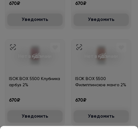
670₽
670₽
Уведомить
Уведомить
Нет в наличии
Нет в наличии
ISOK BOX 5500 Клубника
ISOK BOX 5500
арбуз 2%
Филиппинское манго 2%
670₽
670₽
Уведомить
Уведомить