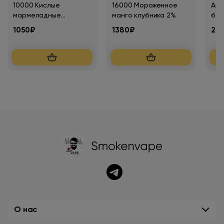
10000 Кислые
16000 Мороженное
Апе
мармеладные
манго клубника 2%
бан
червячки 2%
1050₽
1380₽
29
О нас