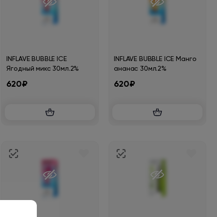
INFLAVE BUBBLE ICE
INFLAVE BUBBLE ICE Манго
Ягодный микс 30мл.2%
ананас 30мл.2%
620₽
620₽