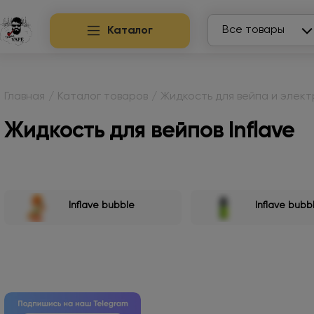
Search
Все товары
Каталог
Главная
/
Каталог товаров
/
Жидкость для вейпа и элек
Жидкость для вейпов Inflave
Inflave bubble
Inflave bubb