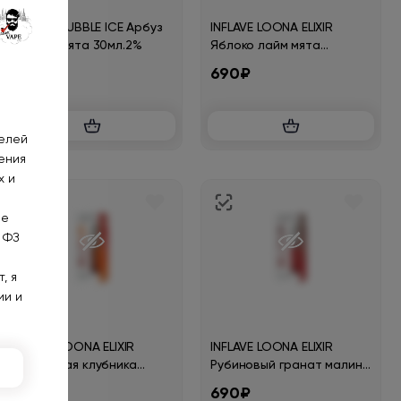
INFLAVE BUBBLE ICE Арбуз
INFLAVE LOONA ELIXIR
малина мята 30мл.2%
Яблоко лайм мята
30мл.20мг.
620₽
690₽
телей
ения
х и
не
 ФЗ
, я
ии и
INFLAVE LOONA ELIXIR
INFLAVE LOONA ELIXIR
Сливочная клубника
Рубиновый гранат малина
манго 30мл.20мг.
30мл.20мг.
690₽
690₽