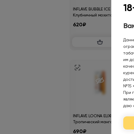
18
INFLAVE BUBBLE ICE
Клубничный мохито
30мл.2%
620₽
Вам
Данн
огра
таба
им д
каче
курен
дост
№15 
При 
явля
даю 
INFLAVE LOONA ELIXIR
Тропический манго
ананас 30мл.20мг.
690₽