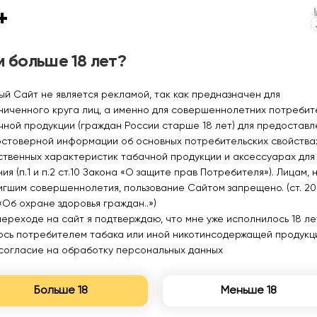
+
INFLAVE BUBBLE ICE
INFLAVE BUBBLE ICE
Зеленое яблоко 30мл.2%
Виноградный микс
30мл.2%
620₽
620₽
 больше 18 лет?
ый Сайт не является рекламой, так как предназначен для
ниченного круга лиц, а именно для совершеннолетних потреби
чной продукции (граждан России старше 18 лет) для предоставл
остоверной информации об основных потребительских свойства
ственных характеристик табачной продукции и аксессуарах для
ия (п.1 и п.2 ст.10 Закона «О защите прав Потребителя»). Лицам, 
игшим совершеннолетия, пользование Сайтом запрещено. (ст. 20
«Об охране здоровья граждан..»)
переходе на сайт я подтверждаю, что мне уже исполнилось 18 лет
юсь потребителем табака или иной никотинсодержащей продукц
согласие на обработку персональных данных
INFLAVE LOONA ELIXIR
INFLAVE LOONA ELIXIR
Сочное зеленое яблоко
Сочная малина дыня
Больше 18
Меньше 18
30мл.20мг.
30мл.20мг.
690₽
690₽