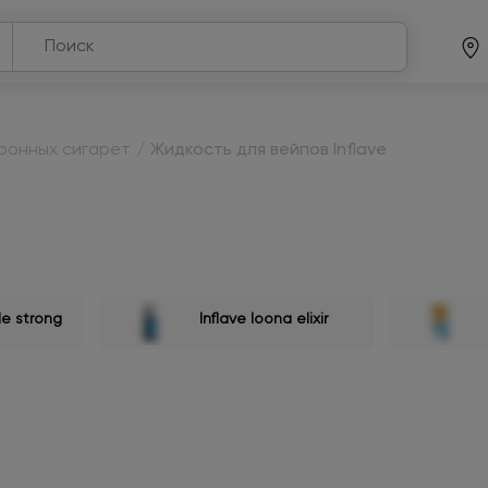
тронных сигарет
/
Жидкость для вейпов Inflave
le strong
Inflave loona elixir