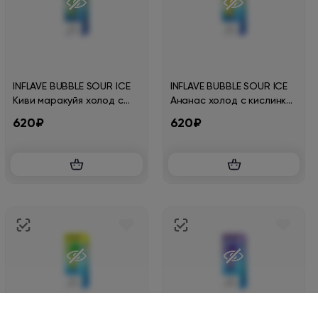
INFLAVE BUBBLE SOUR ICE
INFLAVE BUBBLE SOUR ICE
Киви маракуйя холод с
Ананас холод с кислинкой
кислинкой 30мл.2%
30мл.2%
620₽
620₽