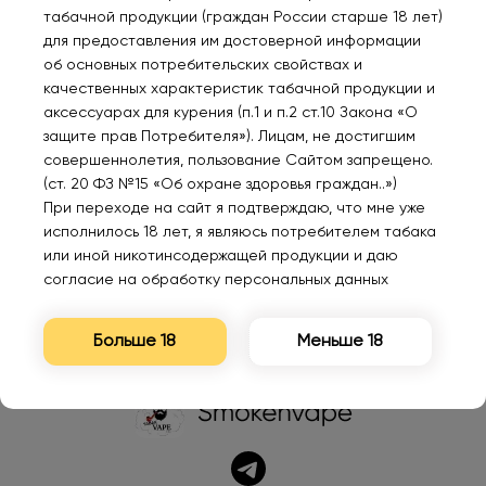
табачной продукции (граждан России старше 18 лет)
для предоставления им достоверной информации
об основных потребительских свойствах и
Ма
VOOPOO PNP X
Картридж LOST MARY
SMO
качественных характеристик табачной продукции и
0.6ohm Coil VP-159D-
Голубика малина 2500
100
аксессуарах для курения (п.1 и п.2 ст.10 Закона «О
COIL (в упак. 5 шт.)
2%
Bla
защите прав Потребителя»). Лицам, не достигшим
совершеннолетия, пользование Сайтом запрещено.
1200₽
380₽
26
(ст. 20 ФЗ №15 «Об охране здоровья граждан..»)
При переходе на сайт я подтверждаю, что мне уже
исполнилось 18 лет, я являюсь потребителем табака
или иной никотинсодержащей продукции и даю
согласие на обработку персональных данных
Больше 18
Меньше 18