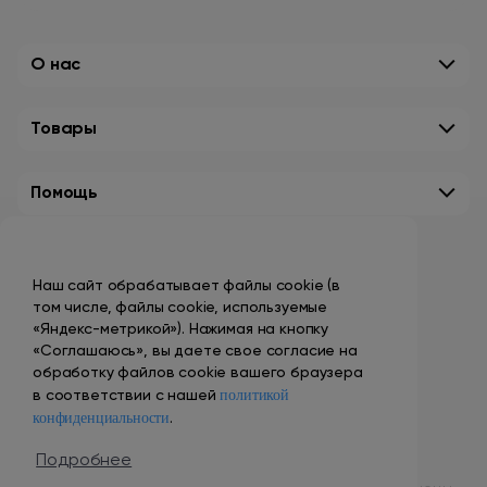
О нас
Товары
Помощь
Контакты
Наш сайт обрабатывает файлы cookie (в
+7 (495) 149-10-99
том числе, файлы cookie, используемые
promo@smokenvape.su
«Яндекс-метрикой»). Нажимая на кнопку
«Соглашаюсь», вы даете свое согласие на
пн-пт: 9:00 – 18:00
обработку файлов cookie вашего браузера
политикой
сб-вс: выходной
в соответствии с нашей
конфиденциальности
.
Адреса магазинов
Подробнее