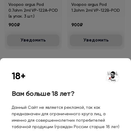
Voopoo argus Pod
Voopoo argus Pod
0.7ohm 2ml VP-122A-POD
1.2ohm 2ml VP-122B-POD
(в упак. 3 шт.)
900₽
900₽
Уведомить
Уведомить
18+
Персональные рекомендации
Вам больше 18 лет?
Данный Сайт не является рекламой, так как
предназначен для ограниченного круга лиц, а
именно для совершеннолетних потребителей
табачной продукции (граждан России старше 18 лет)