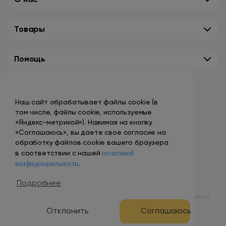
О нас
Товары
Помощь
Контакты
Наш сайт обрабатывает файлы cookie (в
+7 (495) 149-10-99
том числе, файлы cookie, используемые
promo@smokenvape.su
«Яндекс-метрикой»). Нажимая на кнопку
«Соглашаюсь», вы даете свое согласие на
пн-пт: 9:00 – 18:00
обработку файлов cookie вашего браузера
политикой
сб-вс: выходной
в соответствии с нашей
конфиденциальности
.
Адреса магазинов
Подробнее
© 1998 – 2024 ООО «Табак Вэйп Сити». Все права защищены.
Отклонить
Соглашаюсь
Разработка и продвижение сайта