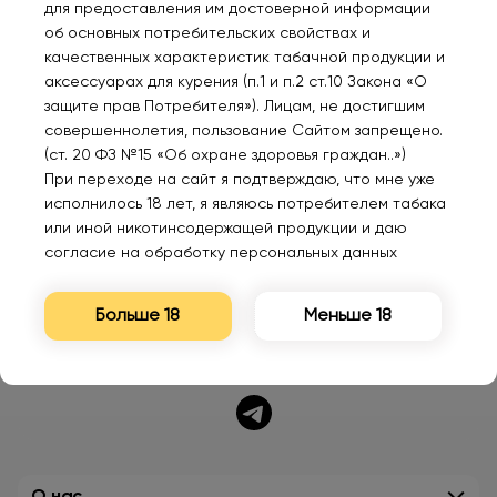
для предоставления им достоверной информации
MIKING 8000 Клубника
ARTERY CL6 30000
FUM
об основных потребительских свойствах и
цитрон 2%
Flavor+Nic Микс ягод
мал
качественных характеристик табачной продукции и
чай 2%
30м
аксессуарах для курения (п.1 и п.2 ст.10 Закона «О
700₽
1130₽
59
защите прав Потребителя»). Лицам, не достигшим
совершеннолетия, пользование Сайтом запрещено.
(ст. 20 ФЗ №15 «Об охране здоровья граждан..»)
При переходе на сайт я подтверждаю, что мне уже
исполнилось 18 лет, я являюсь потребителем табака
или иной никотинсодержащей продукции и даю
согласие на обработку персональных данных
Больше 18
Меньше 18