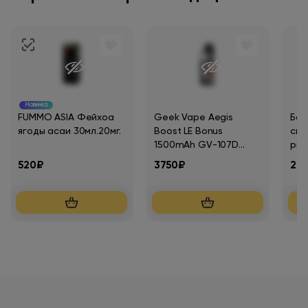
Новинка
FUMMO ASIA Фейхоа
Geek Vape Aegis
Бон
ягоды асаи 30мл.20мг.
Boost LE Bonus
см 
1500mAh GV-107D
рис
Серебряный
гор
520₽
3750₽
28