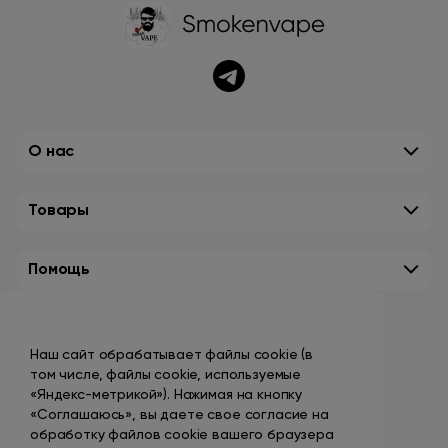
О нас
Товары
Помощь
Контакты
Наш сайт обрабатывает файлы cookie (в
+7 (495) 149-10-99
том числе, файлы cookie, используемые
promo@smokenvape.su
«Яндекс-метрикой»). Нажимая на кнопку
«Соглашаюсь», вы даете свое согласие на
пн-пт: 9:00 – 18:00
обработку файлов cookie вашего браузера