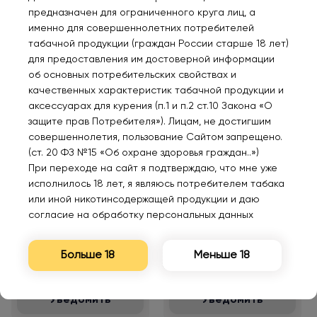
гуава маракуйя 2%
Белый русский 2%
предназначен для ограниченного круга лиц, а
именно для совершеннолетних потребителей
770₽
770₽
табачной продукции (граждан России старше 18 лет)
для предоставления им достоверной информации
об основных потребительских свойствах и
Уведомить
Уведомить
качественных характеристик табачной продукции и
аксессуарах для курения (п.1 и п.2 ст.10 Закона «О
защите прав Потребителя»). Лицам, не достигшим
совершеннолетия, пользование Сайтом запрещено.
(ст. 20 ФЗ №15 «Об охране здоровья граждан..»)
Нет в наличии
Нет в наличии
При переходе на сайт я подтверждаю, что мне уже
исполнилось 18 лет, я являюсь потребителем табака
или иной никотинсодержащей продукции и даю
VOZOL GEAR 6000
VOZOL GEAR 6000
согласие на обработку персональных данных
Банан табак 2%
Арбуз со льдом 2%
Больше 18
Меньше 18
770₽
770₽
Уведомить
Уведомить