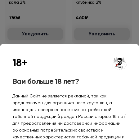
кола 2%
клубника 2%
750₽
460₽
Уведомить
Уведомить
18+
Нет в наличии
Нет в наличии
Вам больше 18 лет?
VIENTO VT 6000
VIENTO VT 6000
Данный Сайт не является рекламой, так как
Арбузный Ред Булл 2%
Клубника черника вишня
предназначен для ограниченного круга лиц, а
2%
именно для совершеннолетних потребителей
460₽
750₽
табачной продукции (граждан России старше 18 лет)
для предоставления им достоверной информации
об основных потребительских свойствах и
Уведомить
Уведомить
качественных характеристик табачной продукции и