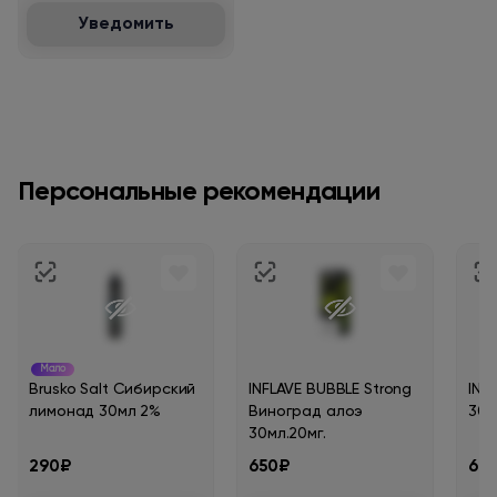
Уведомить
Персональные рекомендации
Мало
Brusko Salt Сибирский
INFLAVE BUBBLE Strong
INF
лимонад 30мл 2%
Виноград алоэ
30м
30мл.20мг.
290₽
650₽
62