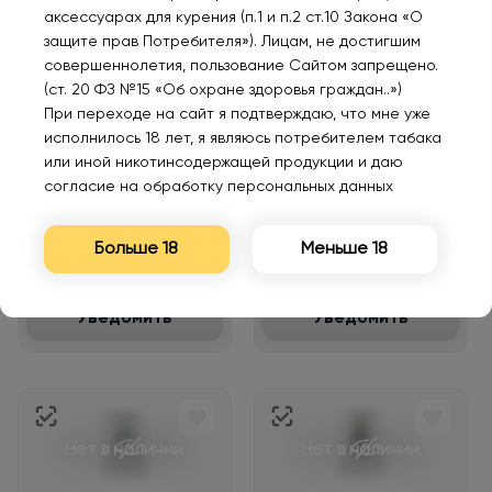
аксессуарах для курения (п.1 и п.2 ст.10 Закона «О
защите прав Потребителя»). Лицам, не достигшим
совершеннолетия, пользование Сайтом запрещено.
(ст. 20 ФЗ №15 «Об охране здоровья граждан..»)
Нет в наличии
Нет в наличии
При переходе на сайт я подтверждаю, что мне уже
исполнилось 18 лет, я являюсь потребителем табака
или иной никотинсодержащей продукции и даю
VIENTO VT 6000 Ананас
VIENTO VT 6000
согласие на обработку персональных данных
персик 2%
Зеленое яблоко лимон
2%
Больше 18
Меньше 18
460₽
750₽
Уведомить
Уведомить
Нет в наличии
Нет в наличии