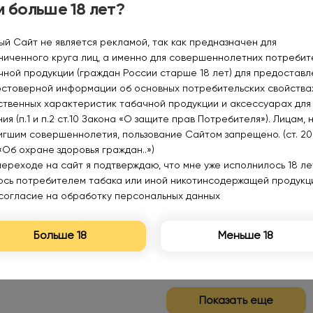
 больше 18 лет?
ый Сайт не является рекламой, так как предназначен для
ниченного круга лиц, а именно для совершеннолетних потреби
чной продукции (граждан России старше 18 лет) для предоставл
остоверной информации об основных потребительских свойства
Нет в наличии
Нет в наличии
ственных характеристик табачной продукции и аксессуарах для
ия (п.1 и п.2 ст.10 Закона «О защите прав Потребителя»). Лицам, 
игшим совершеннолетия, пользование Сайтом запрещено. (ст. 20
«Об охране здоровья граждан..»)
переходе на сайт я подтверждаю, что мне уже исполнилось 18 лет
DUALL EXTREME EXTRA
DUALL EXTREME EXTRA
юсь потребителем табака или иной никотинсодержащей продукц
HARD Ледяной спрайт
HARD Ледяной спрайт
согласие на обработку персональных данных
арбуз 30мл.20мг.
30мл.20мг.
310₽
310₽
Больше 18
Меньше 18
Уведомить
Уведомить
Показать еще