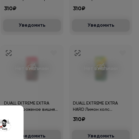
клубника 30мл.20мг.
яблоко 30мл.20мг.
310₽
310₽
Уведомить
Уведомить
Нет в наличии
Нет в наличии
DUALL EXTREME EXTRA
DUALL EXTREME EXTRA
HARD Мороженое вишня
HARD Лимон холс
30мл.20мг.
30мл.20мг.
310₽
310₽
Уведомить
Уведомить