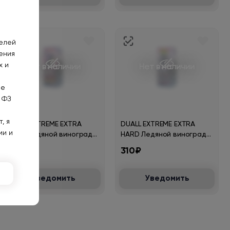
телей
ения
х и
Нет в наличии
Нет в наличии
не
 ФЗ
, я
DUALL EXTREME EXTRA
DUALL EXTREME EXTRA
ии и
HARD Ледяной виноград
HARD Ледяной виноград
энергетик 30мл.20мг.
30мл.20мг.
310₽
310₽
Уведомить
Уведомить