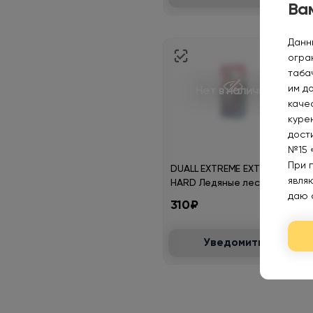
Вам
Данн
огра
таба
им д
Нет в наличии
каче
курен
дост
№15 
При 
DUALL EXTREME EXTRA
явля
HARD Ледяные лесные
даю 
ягоды 30мл.20мг.
310₽
Уведомить