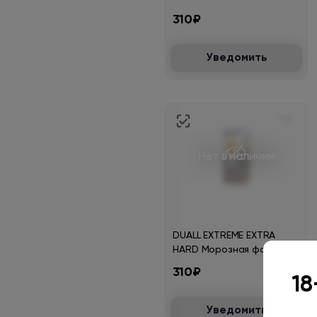
30мл.20мг.
310₽
Уведомить
Нет в наличии
DUALL EXTREME EXTRA
HARD Морозная фанта
черника 30мл.20мг.
310₽
18
Уведомить