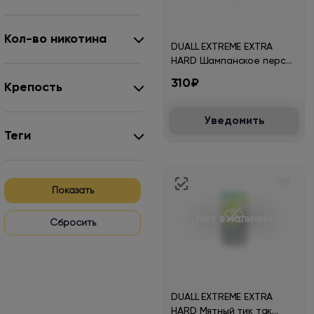
Кол-во никотина
DUALL EXTREME EXTRA
HARD Шампанское персик
30мл.20мг.
310₽
Крепость
Уведомить
Теги
Показать
Нет в наличии
DUALL EXTREME EXTRA
HARD Мятный тик так