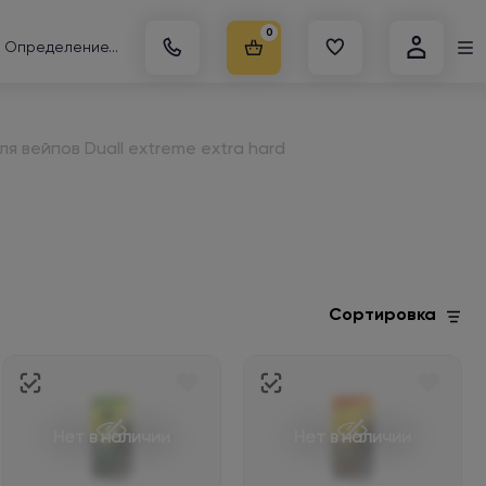
0
Определение...
я вейпов Duall extreme extra hard
Сортировка
Нет в наличии
Нет в наличии