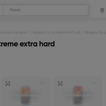
тронных сигарет
/
Жидкость для вейпов Duall
/
Жидкость дл
treme extra hard
Нет в наличии
Нет в наличии