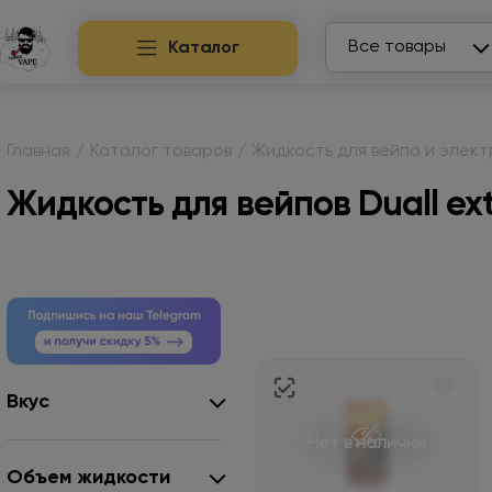
Search
Все товары
Каталог
Главная
/
Каталог товаров
/
Жидкость для вейпа и элек
Жидкость для вейпов Duall ex
Вкус
Нет в наличии
Объем жидкости