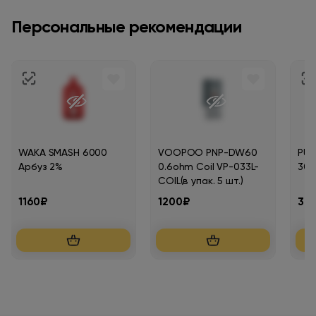
Персональные рекомендации
WAKA SMASH 6000
VOOPOO PNP-DW60
PUF
Арбуз 2%
0.6ohm Coil VP-033L-
30м
COIL(в упак. 5 шт.)
1160₽
1200₽
38