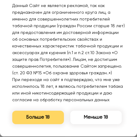
Данный Сайт не является рекламой, так как
предназначен для ограниченного круга лиц, а
именно для совершеннолетних потребителей
табачной продукции (граждан России старше 18 лет)
Нет в наличии
Нет в наличии
для предоставления им достоверной информации
об основных потребительских свойствах и
качественных характеристик табачной продукции и
INFLAVE PRO 7000
INFLAVE PRO 7000
аксессуарах для курения (п.1 и п.2 ст.10 Закона «О
Ледяная груша 2%
Клюква мята 2%
защите прав Потребителя»). Лицам, не достигшим
совершеннолетия, пользование Сайтом запрещено.
520₽
520₽
(ст. 20 ФЗ №15 «Об охране здоровья граждан..»)
При переходе на сайт я подтверждаю, что мне уже
исполнилось 18 лет, я являюсь потребителем табака
Уведомить
Уведомить
или иной никотинсодержащей продукции и даю
согласие на обработку персональных данных
Больше 18
Меньше 18
Нет в наличии
Нет в наличии