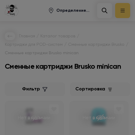
Определение...
/
/
Главная
Каталог товаров
/
/
Картриджи для POD-систем
Сменные картриджи Brusko
Сменные картриджи Brusko minican
Сменные картриджи Brusko minican
Фильтр
Сортировка
Нет в наличии
Нет в наличии