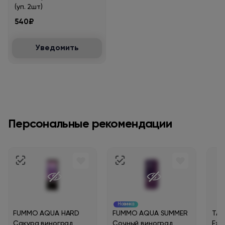
(уп. 2шт)
540₽
Уведомить
Персональные рекомендации
Новинка
FUMMO AQUA HARD
FUMMO AQUA SUMMER
ТАБ
Сакура виноград
Сочный виноград
Exo