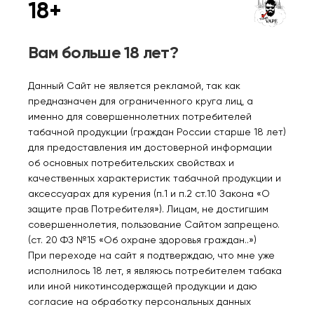
18+
Уведомить
Уведомить
Вам больше 18 лет?
Данный Сайт не является рекламой, так как
предназначен для ограниченного круга лиц, а
именно для совершеннолетних потребителей
Нет в наличии
Нет в наличии
табачной продукции (граждан России старше 18 лет)
для предоставления им достоверной информации
об основных потребительских свойствах и
BRUSKO MINICAN Синий 3
BRUSKO MINICAN
качественных характеристик табачной продукции и
мл 1.0 Ом (уп. 2 шт)
Фиолетовый 3 мл 1.0 Ом
аксессуарах для курения (п.1 и п.2 ст.10 Закона «О
(уп. 2 шт)
защите прав Потребителя»). Лицам, не достигшим
500₽
500₽
совершеннолетия, пользование Сайтом запрещено.
(ст. 20 ФЗ №15 «Об охране здоровья граждан..»)
Уведомить
Уведомить
При переходе на сайт я подтверждаю, что мне уже
исполнилось 18 лет, я являюсь потребителем табака
или иной никотинсодержащей продукции и даю
согласие на обработку персональных данных