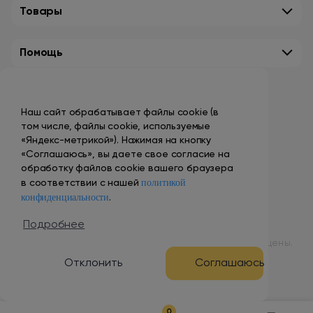
Товары
Помощь
Контакты
Наш сайт обрабатывает файлы cookie (в
+7 (495) 149-10-99
том числе, файлы cookie, используемые
promo@smokenvape.su
«Яндекс-метрикой»). Нажимая на кнопку
«Соглашаюсь», вы даете свое согласие на
пн-пт: 9:00 – 18:00
обработку файлов cookie вашего браузера
политикой
сб-вс: выходной
в соответствии с нашей
конфиденциальности
.
Адреса магазинов
Подробнее
© 1998 – 2024 ООО «Табак Вэйп Сити». Все права защищены.
Отклонить
Соглашаюсь
Разработка и продвижение сайта
0