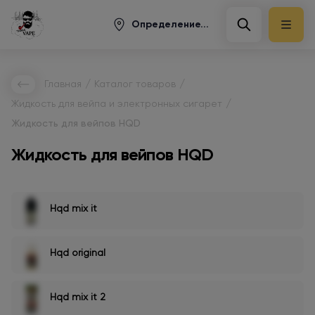
Определение...
/
/
Главная
Каталог товаров
/
Жидкость для вейпа и электронных сигарет
Жидкость для вейпов HQD
Жидкость для вейпов HQD
Hqd mix it
Hqd original
Hqd mix it 2