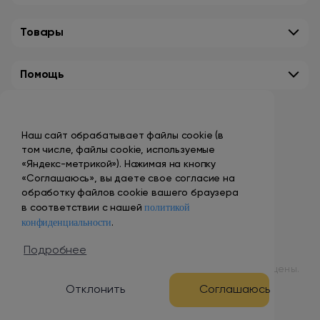
Товары
Помощь
Контакты
Наш сайт обрабатывает файлы cookie (в
+7 (495) 149-10-99
том числе, файлы cookie, используемые
promo@smokenvape.su
«Яндекс-метрикой»). Нажимая на кнопку
«Соглашаюсь», вы даете свое согласие на
пн-пт: 9:00 – 18:00
обработку файлов cookie вашего браузера
политикой
сб-вс: выходной
в соответствии с нашей
конфиденциальности
.
Адреса магазинов
Подробнее
© 1998 – 2024 ООО «Табак Вэйп Сити». Все права защищены.
Отклонить
Соглашаюсь
Разработка и продвижение сайта