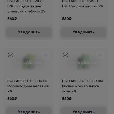
HQD ABSOLUT SWEET
HQD ABSOLUT SWEET
LINE Сладкая жвачка
LINE Сладкая жвачка 2%
апельсин клубника 2%
560₽
560₽
Уведомить
Уведомить
Нет в наличии
Нет в наличии
HQD ABSOLUT SOUR LINE
HQD ABSOLUT SOUR LINE
Мармеладные червячки
Кислый мохито лимон
2%
лайм 2%
560₽
560₽
Уведомить
Уведомить