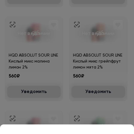
Нет в наличии
Нет в наличии
HQD ABSOLUT SOUR LINE
HQD ABSOLUT SOUR LINE
Кислый микс малина
Кислый микс грейпфрут
лимон 2%
лимон мята 2%
560₽
560₽
Уведомить
Уведомить
Нет в наличии
Нет в наличии