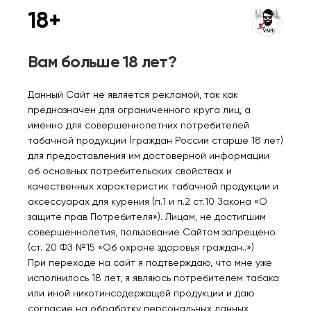
18+
HQD ABSOLUT SOUR LINE
HQD ABSOLUT SOUR LINE
Кислый клюквенный
Кислые яблочные
Вам больше 18 лет?
морс 2%
леденцы 2%
560₽
560₽
Данный Сайт не является рекламой, так как
предназначен для ограниченного круга лиц, а
Уведомить
Уведомить
именно для совершеннолетних потребителей
табачной продукции (граждан России старше 18 лет)
для предоставления им достоверной информации
об основных потребительских свойствах и
качественных характеристик табачной продукции и
аксессуарах для курения (п.1 и п.2 ст.10 Закона «О
Нет в наличии
Нет в наличии
защите прав Потребителя»). Лицам, не достигшим
совершеннолетия, пользование Сайтом запрещено.
(ст. 20 ФЗ №15 «Об охране здоровья граждан..»)
HQD ABSOLUT SOUR LINE
HQD ABSOLUT ICE LINE
При переходе на сайт я подтверждаю, что мне уже
Кислый гранатовый сок
Чистый холод 2%
исполнилось 18 лет, я являюсь потребителем табака
смородина лимон 2%
или иной никотинсодержащей продукции и даю
560₽
560₽
согласие на обработку персональных данных