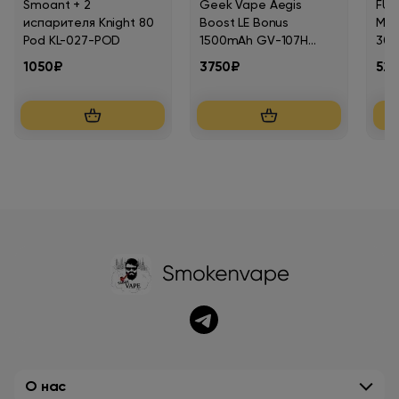
Smoant + 2
Geek Vape Aegis
FU
испарителя Knight 80
Boost LE Bonus
Мят
Pod KL-027-POD
1500mAh GV-107H
30м
Радужный
1050₽
3750₽
52
О нас