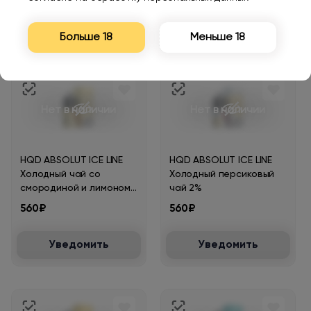
Уведомить
Уведомить
Больше 18
Меньше 18
Нет в наличии
Нет в наличии
HQD ABSOLUT ICE LINE
HQD ABSOLUT ICE LINE
Холодный чай со
Холодный персиковый
смородиной и лимоном
чай 2%
2%
560₽
560₽
Уведомить
Уведомить