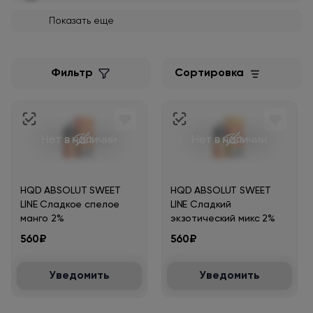
Показать еще
Hqd original 2
Hqd absolut berries line
Фильтр
Сортировка
Hqd absolut classique
Нет в наличии
Нет в наличии
Hqd absolut fizzy line
HQD ABSOLUT SWEET
HQD ABSOLUT SWEET
Hqd absolut ice line
LINE Сладкое спелое
LINE Сладкий
манго 2%
экзотический микс 2%
560₽
560₽
Hqd absolut sour line
Уведомить
Уведомить
Hqd absolut sweet line