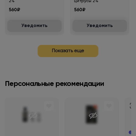
2%
цитрусы 2%
560₽
560₽
Уведомить
Уведомить
Показать еще
Персональные рекомендации
Нов